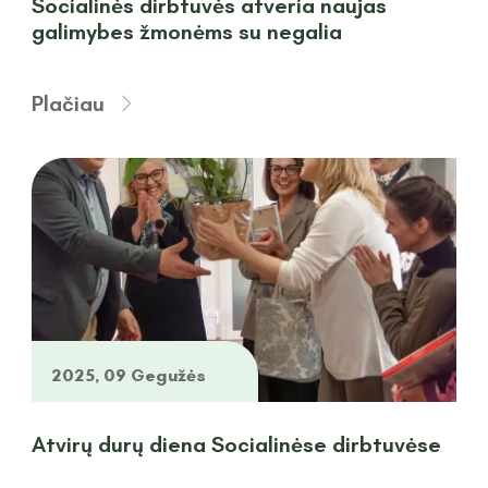
Socialinės dirbtuvės atveria naujas
galimybes žmonėms su negalia
Plačiau
2025, 09 Gegužės
Atvirų durų diena Socialinėse dirbtuvėse