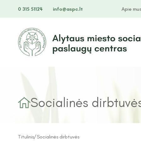
0 315 51124
info@aspc.lt
Apie mu
Socialinės dirbtuvė
Titulinis
Socialinės dirbtuvės