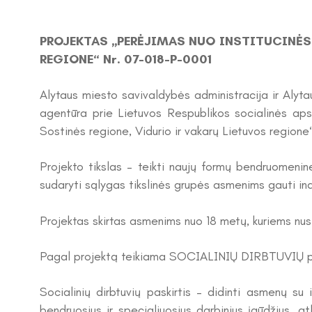
PROJEKTAS „PERĖJIMAS NUO INSTITUCINĖS
REGIONE“ Nr. 07-018-P-0001
Alytaus miesto savivaldybės administracija ir Aly
agentūra prie Lietuvos Respublikos socialinės aps
Sostinės regione, Vidurio ir vakarų Lietuvos regione
Projekto tikslas – teikti naujų formų bendruomeni
sudaryti sąlygas tikslinės grupės asmenims gauti in
Projektas skirtas asmenims nuo 18 metų, kuriems nust
Pagal projektą teikiama SOCIALINIŲ DIRBTUVIŲ p
Socialinių dirbtuvių paskirtis – didinti asmenų su 
bendruosius ir specialiuosius darbinius įgūdžius, 