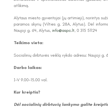
atlikimą.
Alytaus miesto gyventojai (jų artimieji), norintys suž
paramos skyrių (Vilties g. 28A, Alytus). Dėl inform
Naujoji g. 64, Alytus,
info@aspc.lt
, 0 315 51124
Teikimo vieta:
Socialinių dirbtuvės veiklą vykdo adresu: Naujoji g. 6
Darbo laikas:
I-V 9.00-15.00 val.
Kur kreiptis?
Dėl socialinių dirbtuvių lankymo galite kreipti