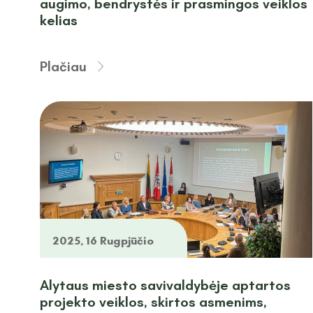
augimo, bendrystės ir prasmingos veiklos
kelias
Plačiau
2025, 16 Rugpjūčio
Alytaus miesto savivaldybėje aptartos
projekto veiklos, skirtos asmenims,