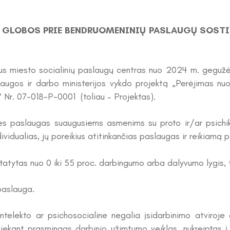
 GLOBOS PRIE BENDRUOMENINIŲ PASLAUGŲ SOSTIN
taus miesto socialinių paslaugų centras nuo 2024 m. geguž
augos ir darbo ministerijos vykdo projektą „Perėjimas nu
“ Nr. 07-018-P-0001 (toliau – Projektas).
nes paslaugas suaugusiems asmenims su proto ir/ar psichik
dividualias, jų poreikius atitinkančias paslaugas ir reikiam
atytas nuo 0 iki 55 proc. darbingumo arba dalyvumo lygis, tu
aslauga.
intelekto ar psichosocialine negalia įsidarbinimo atviroje d
atliekant prasmingas darbinio užimtumo veiklas, nukreipta