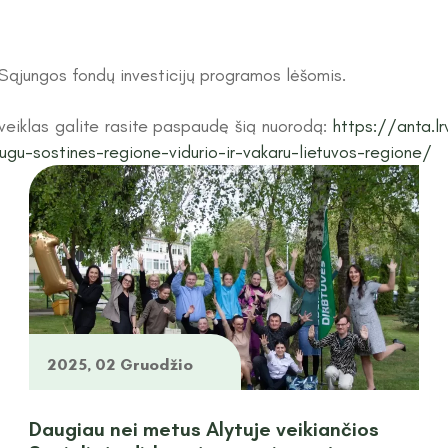
ąjungos fondų investicijų programos lėšomis.
veiklas galite rasite paspaudę šią nuorodą:
https://anta.lr
ugu-sostines-regione-vidurio-ir-vakaru-lietuvos-regione/
2025, 02 Gruodžio
Daugiau nei metus Alytuje veikiančios