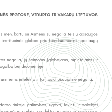
ĖS REGIONE, VIDURIO IR VAKARŲ LIETUVOS
ės mėn. kartu su Asmens su negalia teisių apsaugos
o institucinės globos prie bendruomeninių paslaugų
os negalia, jų šeimoms (globėjams, rūpintojams) ir
ą pagalbą bendruomenėje.
rintiems intelekto ir (ar) psichosocialinę negalią.
arbo rinkoje galimybes, ugdyti, lavinti ir palaikyti
s į konkrečios prekės, produkto gamybą ar paslaugos