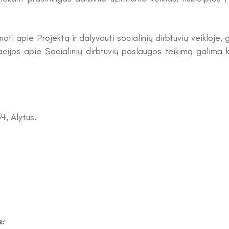
inoti apie Projektą ir dalyvauti socialinių dirbtuvių veikloje,
acijos apie Socialinių dirbtuvių paslaugos teikimą galima k
4, Alytus.
s: