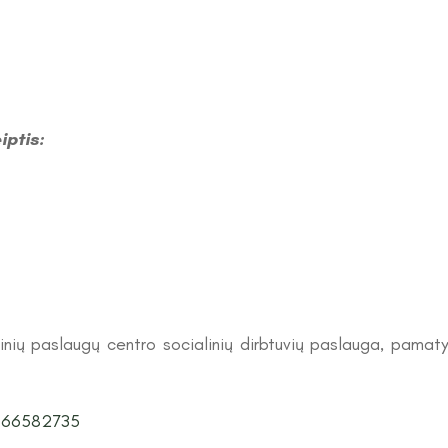
iptis:
nių paslaugų centro socialinių dirbtuvių paslauga, pamatyt
4066582735