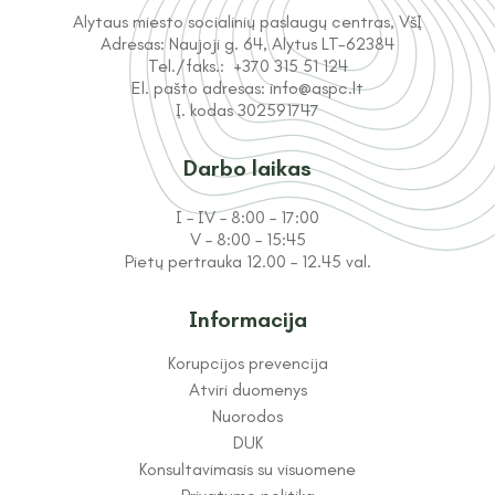
Biudžeto vykdymo ataskaitų rinkiniai
Viešieji pirkimai
Psichosocialinė pagalba
Alytaus miesto socialinių paslaugų centras, VšĮ
Adresas:
Naujoji g. 64, Alytus LT-62384
Asmens duomenų apsauga
Atvejo vadyba ir socialinės paslaugos
Finansinių ataskaitų rinkiniai
Tel./faks.:
+370 315 51 124
šeimoms
Civilinė sauga
El. pašto adresas:
info@aspc.lt
Į. kodas 302591747
Paslaugų kainos
Tarnybiniai lengvieji automobiliai
Informacija apie darbo užmokestį
Paslaugų į(si)vertinimas
Konkursai į laisvas darbo vietas
Darbo laikas
Viešieji pirkimai
Socialinių paslaugų kokybės sistema
I – IV – 8:00 – 17:00
V – 8:00 – 15:45
Asmens duomenų apsauga
Pietų pertrauka 12.00 – 12.45 val.
Civilinė sauga
Informacija
Valdymo struktūra
Tarnybiniai lengvieji automobiliai
Korupcijos prevencija
Vadovas
Atviri duomenys
Nuorodos
Darbuotojai
Konkursai į laisvas darbo vietas
DUK
Darbuotojų funkcijos ir specialieji reikalavimai
Konsultavimasis su visuomene
jų pareigybėms
Socialinių paslaugų kokybės sistema