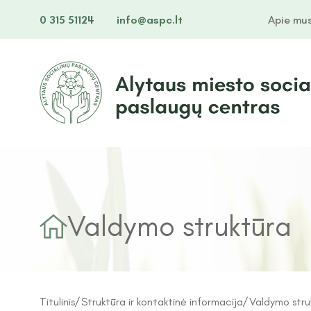
0 315 51124
info@aspc.lt
Apie mu
Valdymo struktūra
Titulinis
Struktūra ir kontaktinė informacija
Valdymo stru