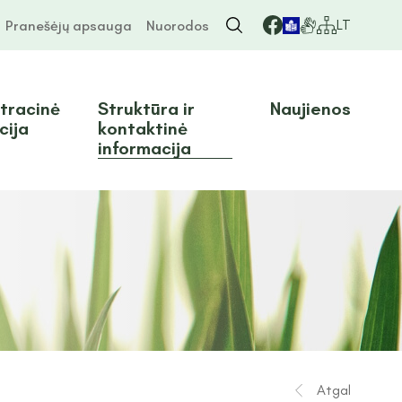
LT
Pranešėjų apsauga
Nuorodos
tracinė
Struktūra ir
Naujienos
cija
kontaktinė
informacija
Atgal