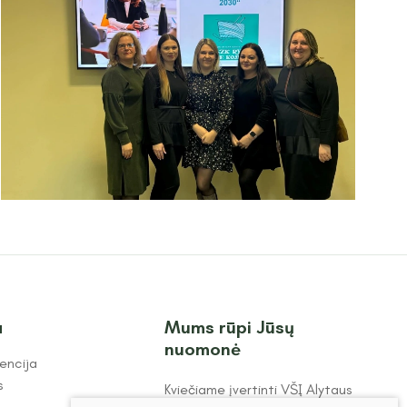
a
Mums rūpi Jūsų
nuomonė
encija
s
Kviečiame įvertinti VŠĮ Alytaus