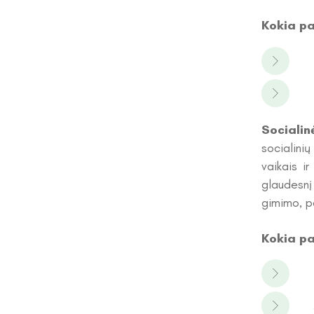
Kokia pa
Socialin
socialinių
vaikais ir
glaudesnį 
gimimo, pa
Kokia pa