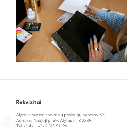
Rekvizitai
Alytaus miesto socialinių paslaugų centras, VšĮ
Adresas:
Naujoji g. 64, Alytus LT-62384
Tel./faks.:
+370 315 51 124