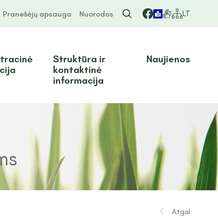
LT
Pranešėjų apsauga
Nuorodos
tracinė
Struktūra ir
Naujienos
cija
kontaktinė
informacija
ms
Atgal