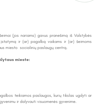
 šeimai (jos nariams) gavus pranešimą iš Valstybės
 įstatymą ir (ar) pagalbą vaikams ir (ar) šeimoms
ytaus miesto socialinių paslaugų centrą.
Alytaus mieste:
galbos teikiamos paslaugos, kurių tikslas ugdyti ar
 gyvenimu ir dalyvauti visuomenės gyvenime.