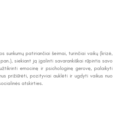
s sunkumų patiriančiai šeimai, turinčiai vaikų (krizė,
pan.), siekiant ją įgalinti savarankiškai rūpintis savo
 užtikrinti emocinę ir psichologinę gerovę, palaikyti
us prižiūrėti, pozityviai auklėti ir ugdyti vaikus nuo
ocialinės atskirties.