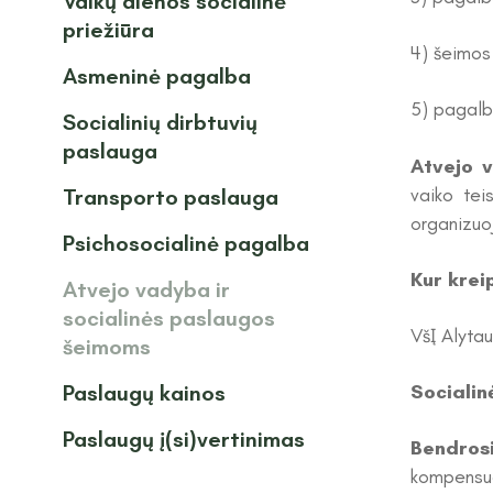
Vaikų dienos socialinė
priežiūra
4) šeimos
Asmeninė pagalba
5) pagalb
Socialinių dirbtuvių
paslauga
Atvejo 
vaiko tei
Transporto paslauga
organizuoj
Psichosocialinė pagalba
Kur krei
Atvejo vadyba ir
socialinės paslaugos
VšĮ Alytau
šeimoms
Paslaugų kainos
Sociali
Paslaugų į(si)vertinimas
Bendrosi
kompensuo