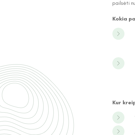
pailsėti n
Kokia pa
Kur krei