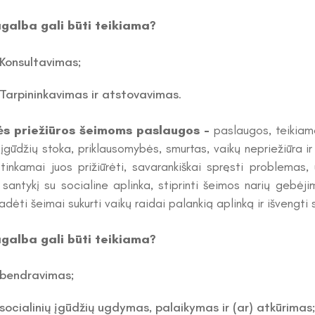
galba gali būti teikiama?
Konsultavimas;
Tarpininkavimas ir atstovavimas.
ės priežiūros šeimoms paslaugos -
paslaugos, teikiamo
 įgūdžių stoka, priklausomybės, smurtas, vaikų nepriežiūra ir 
 tinkamai juos prižiūrėti, savarankiškai spręsti problemas,
santykį su socialine aplinka, stiprinti šeimos narių gebėjim
dėti šeimai sukurti vaikų raidai palankią aplinką ir išvengti s
galba gali būti teikiama?
bendravimas;
socialinių įgūdžių ugdymas, palaikymas ir (ar) atkūrimas;