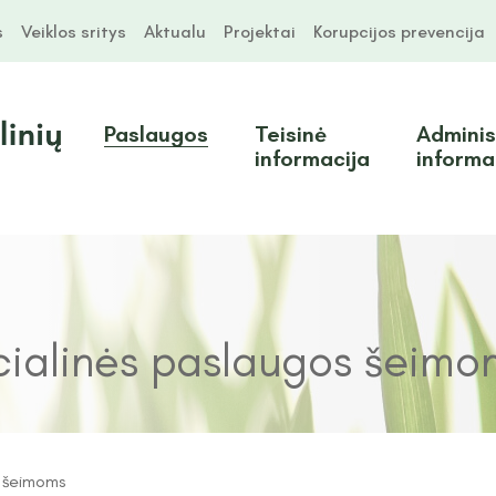
s
Veiklos sritys
Aktualu
Projektai
Korupcijos prevencija
Paslaugos
Teisinė
Adminis
informacija
informa
ocialinės paslaugos šeimo
s šeimoms