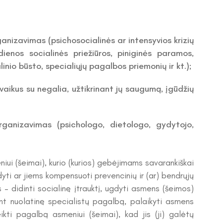
anizavimas (psichosocialinės ar intensyvios krizių
dienos socialinės priežiūros, piniginės paramos,
inio būsto, specialiųjų pagalbos priemonių ir kt.);
aikus su negalia, užtikrinant jų saugumą, įgūdžių
rganizavimas (psichologo, dietologo, gydytojo,
ui (šeimai), kurio (kurios) gebėjimams savarankiškai
ti ar jiems kompensuoti prevencinių ir (ar) bendrųjų
 – didinti socialinę įtrauktį, ugdyti asmens (šeimos)
iant nuolatinę specialistų pagalbą, palaikyti asmens
ikti pagalbą asmeniui (šeimai), kad jis (ji) galėtų