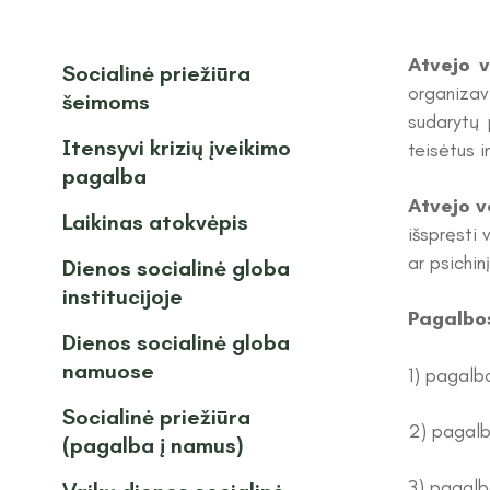
Atvejo 
Socialinė priežiūra
organizav
šeimoms
sudarytų 
Itensyvi krizių įveikimo
teisėtus i
pagalba
Atvejo v
Laikinas atokvėpis
išspręsti 
ar psichin
Dienos socialinė globa
institucijoje
Pagalbo
Dienos socialinė globa
namuose
1) pagalbo
Socialinė priežiūra
2) pagalb
(pagalba į namus)
3) pagalb