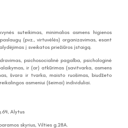
vynės suteikimas, minimalios asmens higienos
paslaugų (pvz., virtuvėlės) organizavimas, esant
alydėjimas į sveikatos priežiūros įstaigą.
ravimas, psichosocialinė pagalba, psichologinė
alaikymas, ir (ar) atkūrimas (savitvarka, asmens
s, švara ir tvarka, maisto ruošimas, biudžeto
ikalingos asmeniui (šeimai) individuliai.
.64, Alytus
aramos skyrius, Vilties g.28A.