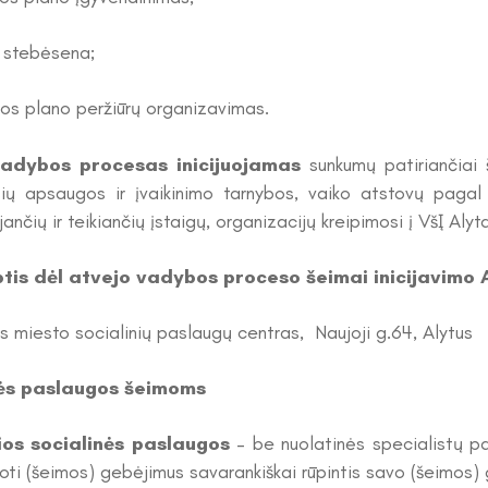
 stebėsena;
os plano peržiūrų organizavimas.
vadybos procesas inicijuojamas
sunkumų patiriančiai
sių apsaugos ir įvaikinimo tarnybos, vaiko atstovų pagal
ančių ir teikiančių įstaigų, organizacijų kreipimosi į VšĮ Al
ptis dėl atvejo vadybos proceso šeimai inicijavimo 
s miesto socialinių paslaugų centras, Naujoji g.64, Alytus
nės paslaugos šeimoms
os socialinės paslaugos
– be nuolatinės specialistų pa
ti (šeimos) gebėjimus savarankiškai rūpintis savo (šeimos)