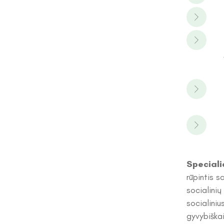
Speciali
rūpintis 
socialinių
socialini
gyvybiška