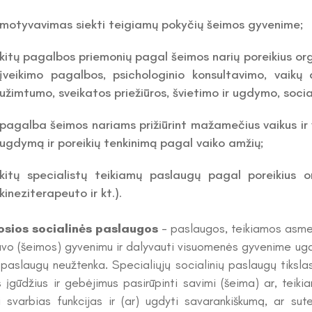
motyvavimas siekti teigiamų pokyčių šeimos gyvenime;
kitų pagalbos priemonių pagal šeimos narių poreikius org
įveikimo pagalbos, psichologinio konsultavimo, vaikų 
užimtumo, sveikatos priežiūros, švietimo ir ugdymo, social
pagalba šeimos nariams prižiūrint mažamečius vaikus ir v
ugdymą ir poreikių tenkinimą pagal vaiko amžių;
kitų specialistų teikiamų paslaugų pagal poreikius o
kineziterapeuto ir kt.).
osios socialinės paslaugos
- paslaugos, teikiamos asmeni
savo (šeimos) gyvenimu ir dalyvauti visuomenės gyvenime ugdy
 paslaugų neužtenka. Specialiųjų socialinių paslaugų tikslas
us įgūdžius ir gebėjimus pasirūpinti savimi (šeima) ar, teik
i svarbias funkcijas ir (ar) ugdyti savarankiškumą, ar sute