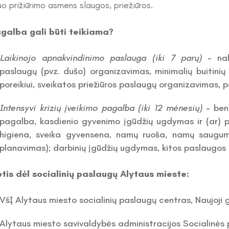
uo prižiūrimo asmens slaugos, priežiūros.
galba gali būti teikiama?
Laikinojo apnakvindinimo paslauga (iki 7 parų)
– nak
paslaugų (pvz. dušo) organizavimas, minimalių buitinių 
poreikiui, sveikatos priežiūros paslaugų organizavimas, p
Intensyvi krizių įveikimo pagalba (iki 12 mėnesių)
– bend
pagalba, kasdienio gyvenimo įgūdžių ugdymas ir (ar) p
higiena, sveika gyvensena, namų ruoša, namų sauguma
planavimas); darbinių įgūdžių ugdymas, kitos paslaugos re
ptis dėl socialinių paslaugų Alytaus mieste:
VšĮ Alytaus miesto socialinių paslaugų centras, Naujoji g
Alytaus miesto savivaldybės administracijos Socialinės p