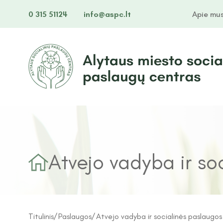
0 315 51124
info@aspc.lt
Apie mu
Atvejo vadyba ir s
Titulinis
Paslaugos
Atvejo vadyba ir socialinės paslaugo