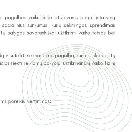
s pagalbos vaikui ir jo atstovams pagal įstatymą
us socialinius sunkumus, kurių sėkmingas sprendimas
tų sąlygas savarankiškai užtikrinti vaiko teises bei
 ir suteikti šeimai tokią pagalbą, kuri ne tik padėtų
ai siekti reikiamų pokyčių, užtikrinančių vaiko fizinį
nims poreikių vertinimas;