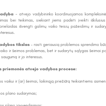
vadyba
- atvejo vadybininko koordinuojamos kompleksinė
imas bei teikimas, siekiant jiems padėti įveikti iškilusi
prielaidas išvengti galimų vaiko teisių pažeidimų ir sudary
nteresus.
adybos tikslas
– rasti geriausią problemos sprendimo būdą
vaiko ir šeimos problemas, bet ir sudarytų sąlygas šeimai pači
į saugumą ir jo interesus.
s priemonės atvejo vadybos procese:
s vaikui ir (ar) šeimai, laikinąją priežiūrą teikiantiems asme
os plano sudarymas;
os plano įgyvendinimas;